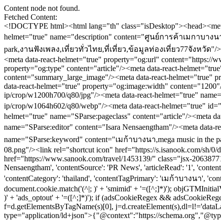
Content node not found.
Fetched Content:
<!DOCTYPE html><html lang="th" class="isDesktop"><head><meta name="theme-color" content="#ED1C24"/><meta name="robots" content="max-image-preview:large, max-video-preview:-1"/><meta property="fb:app_id" content="1675028022749749"/><meta data-react-helmet="true" name="description" content="ศูนย์การค้าเมกาบางนา จัดงานดนตรีในสวนสุดยิ่งใหญ่ส่งท้ายปี “MEGA MUSIC IN THE PARK #5: SPACE JAM คอนสุดแจ่ม ยิ่งแจม ยิ่งจอย”"/><meta data-react-helmet="true" name="keywords" content="เมก้าบางนา,mega music in the park,งานฟังเพลง,เที่ยวทั่วไทย,ที่เที่ยว,ข้อมูลท่องเที่ยว77จังหวัด"/><meta data-react-helmet="true" property="og:description" content="ศูนย์การค้าเมกาบางนา จัดงานดนตรีในสวนสุดยิ่งใหญ่ส่งท้ายปี “MEGA MUSIC IN THE PARK #5: SPACE JAM คอนสุดแจ่ม ยิ่งแจม ยิ่งจอย”"/><meta data-react-helmet="true" property="og:url" content="https://www.sanook.com/travel/1453139/"/><meta data-react-helmet="true" property="og:image" content="https://s.isanook.com/tr/0/ud/290/1453139/mega-mu.jpg?ip/crop/w1200h700/q80/jpg"/><meta data-react-helmet="true" property="og:type" content="article"/><meta data-react-helmet="true" property="og:site_name" content="www.sanook.com/travel"/><meta data-react-helmet="true" name="twitter:site" content="@Sanook"/><meta data-react-helmet="true" name="twitter:card" content="summary_large_image"/><meta data-react-helmet="true" property="og:image:secure_url" content="https://s.isanook.com/tr/0/ud/290/1453139/mega-mu.jpg?ip/crop/w1200h700/q80/jpg"/><meta data-react-helmet="true" property="og:image:type" content="image/jpeg"/><meta data-react-helmet="true" property="og:image:width" content="1200"/><meta data-react-helmet="true" property="og:image:height" content="700"/><meta data-react-helmet="true" name="twitter:image" content="https://s.isanook.com/tr/0/ud/290/1453139/mega-mu.jpg?ip/crop/w1200h700/q80/jpg"/><meta data-react-helmet="true" name="twitter:domain" content="https://www.sanook.com/travel/1453139/"/><meta data-react-helmet="true" id="tbl_image" name="image" content="https://s.isanook.com/tr/0/ud/290/1453139/mega-mu.jpg?ip/crop/w1064h602/q80/webp"/><meta data-react-helmet="true" id="tbl_category" name="category" content="ท่องเที่ยว/เที่ยวทั่วไทย"/><meta data-react-helmet="true" name="published_date" id="tbl_published_date" content="2025-11-14T16:12:51+07:00"/><meta data-re