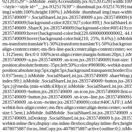
44.1%, 37.2%);}.SocialShareList.jsx-2835749009 a.ShareTwitter.jsx-2835749009:hover{background-color:hsl(196.60000000000002, 100%, 56.3%);}.SocialShareList.jsx-2835749009 a.ShareX.jsx-2835749009:hover{background-color:hsl(210, 25%