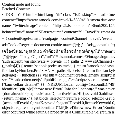
Content node not found.
Fetched Content:
<!DOCTYPE html><html lang="th" class="isDesktop"><head><meta name="theme-color" content="#ED1C24"/><meta name="robots" content="max-image-preview:large, max-video-preview:-1"/><meta property="fb:app_id" content="1675028022749749"/><meta data-react-helmet="true" name="description" content="เวลาขึ้นเครื่องบิน หลายคนก็อาจจะไม่รู้ว่าจริงๆ มีคำต้องห้าม เวลาขึ้นเครื่องห้ามพูดเด็ดขาดเพราะอาจจะมีโทศถึงติดคุก"/><meta data-react-helmet="true" name="keywords" content="เที่ยวเครื่องบิน,คำต้องห้ามบนเครื่องบิน,เที่ยวปลอดภัย,sanooktravel,ทริคท่องเที่ยว,เที่ยวทั่วไทย,ที่เที่ยว,ที่เที่ยวต่างประเทศ,ข้อมูลประเทศทั่วโลก"/><meta data-react-helmet="true" property="og:description" content="เวลาขึ้นเครื่องบิน หลายคนก็