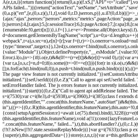
state.sessionReplayMode))}}var g=i(7633);class p extends f{static featureName=g.t;constructor(e,t){let n=!(arguments.length>2&&void 0!==arguments[2])||arguments[2];super(e,t,g.t,n),this.importAggregator()}}var h=i(1117),v=i(1284);class m extends h.w{constructor(e){super(e),this.aggregatedData={}}store(e,t,n,r,i){var a=this.getBucket(e,t,n,i);return a.metrics=function(e,t){t||(t={count:0});return t.count+=1,(0,v.D)(e,(function(e,n){t[e]=b(n,t[e])})),t}(r,a.metrics),a}merge(e,t,n,r,i){var a=this.getBucket(e,t,r,i);if(a.metrics){var o=a.metrics;o.count+=n.count,(0,v.D)(n,(function(e,t){if("count"!==e){var r=o[e],i=n[e];i&&!i.c?o[e]=b(i.t,r):o[e]=function(e,t){if(!t)return e;t.c||(t=y(t.t));return t.min=Math.min(e.min,t.min),t.max=Math.max(e.max,t.max),t.t+=e.t,t.sos+=e.sos,t.c+=e.c,t}(i,o[e])}}))}else a.metrics=n}storeMetric(e,t,n,r){var i=this.getBucket(e,t,n);return i.stats=b(r,i.stats),i}getBucket(e,t,n,r){this.aggregatedData[e]||(this.aggregatedData[e]={});var i=this.aggregatedData[e][t];return i||(i=this.aggregatedData[e][t]={params:n||{}},r&&(i.custom=r)),i}get(e,t){return t?this.aggregatedData[e]&&this.aggregatedData[e][t]:this.aggregatedData[e]}take(e){for(var t={},n="",r=!1,i=0;i<e.length;i++)t[n=e[i]]=w(this.aggregatedData[n]),t[n].length&&(r=!0),delete this.aggregatedData[n];return r?t:null}}function b(e,t){return null==e?function(e){e?e.c++:e={c:1};return e}(t):t?(t.c||(t=y(t.t)),t.c+=1,t.t+=e,t.sos+=e*e,e>t.max&&(t.max=e),e<t.min&&(t.min=e),t):{t:e}}function y(e){return{t:e,min:e,max:e,sos:e*e,c:1}}function w(e){return"object"!=typeof e?[]:(0,v.D)(e,A)}function A(e,t){return t}var _=i(8632),x=i(4402),D=i(4351);var k=i(5546),E=i(7956),j=i(3239),T=i(7894),S=i(9251);class N extends f{static featureName=S.t;constructor(e,t){let n=!(arguments.length>2&&void 0!==arguments[2])||arguments[2];super(e,t,S.t,n),l.il&&((0,E.