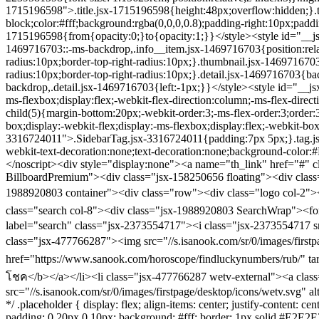
col-2"><div class="jsx-2351424634 Logo"><a class="jsx-2351424634" href="https://www.sanook.com/"><span class="jsx-2351424634">ข่าว ดูดวง ตรวจหวย ไลฟ์สไตล์ กีฬา รถยนต์ เศรษฐกิจ</span></a></div></div><div class="search col-8"><div class="jsx-1988920803 SearchWrap"><form class="jsx-2373554717 Search"><label class="jsx-2373554717"><input type="t