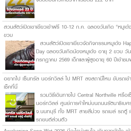
สวนสัตว์เปิดเขาเขียวเข้าฟรี 10-12 ก.ค. ฉลองวันเกิด “หมูเด้
ขวบ
สวนสัตว์เปิดเขาเขียวจัดกิจกรรมหมูเด้ง Hap
Day ฉลองวันเกิดน้องหมูเด้ง อายุ 2 ขวบ วันท
กรกฎาคม 2569 เด็กและผู้สูงอายุ 60 ปีเข้าชม
อยากไป เซ็นทรัล นอร์ทวิลล์ ไป MRT ลงสถานีไหน ขับรถเข้
เช็คที่นี่
รวมวิธีเดินทางไป Central Northville หรือเซ
นอร์ทวิลล์ ศูนย์การค้าใหม่บนถนนรัตนาธิเบศร
จ.นนทบุรี ทั้ง MRT สายสีม่วง รถเมล์ รถตู้ เ
รถยนต์ส่วนตัว