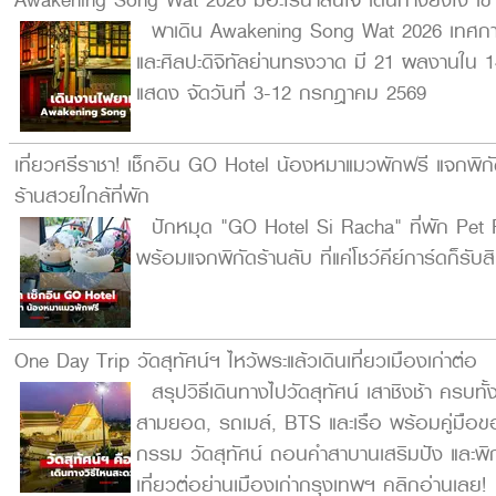
Awakening Song Wat 2026 มีอะไรน่าสนใจ เดินทางยังไง เข้
พาเดิน Awakening Song Wat 2026 เทศก
และศิลปะดิจิทัลย่านทรงวาด มี 21 ผลงานใน 1
แสดง จัดวันที่ 3-12 กรกฎาคม 2569
เที่ยวศรีราชา! เช็กอิน GO Hotel น้องหมาแมวพักฟรี แจกพิกั
ร้านสวยใกล้ที่พัก
ปักหมุด "GO Hotel Si Racha" ที่พัก Pet F
พร้อมแจกพิกัดร้านลับ ที่แค่โชว์คีย์การ์ดก็รับส
One Day Trip วัดสุทัศน์ฯ ไหว้พระแล้วเดินเที่ยวเมืองเก่าต่อ
สรุปวิธีเดินทางไปวัดสุทัศน์ เสาชิงช้า ครบท
สามยอด, รถเมล์, BTS และเรือ พร้อมคู่มือ
กรรม วัดสุทัศน์ ถอนคำสาบานเสริมปัง และพิก
เที่ยวต่อย่านเมืองเก่ากรุงเทพฯ คลิกอ่านเลย!