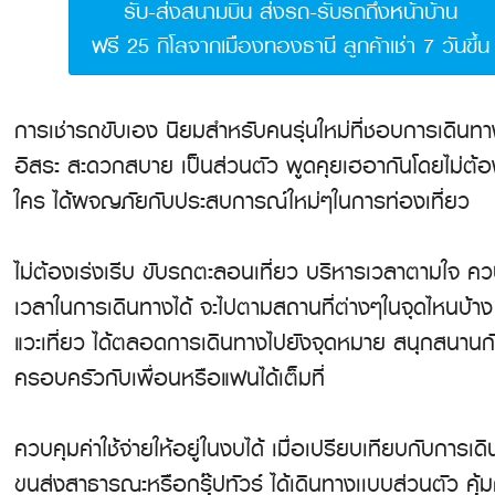
รับ-ส่งสนามบิน ส่งรถ-รับรถถึงหน้าบ้าน
ฟรี 25 กิโลจากเมืองทองธานี ลูกค้าเช่า 7 วันขึ้น
การเช่ารถขับเอง นิยมสำหรับคนรุ่นใหม่ที่ชอบการเดินท
อิสระ สะดวกสบาย เป็นส่วนตัว พูดคุยเฮอากันโดยไม่ต้
ใคร ได้ผจญภัยกับประสบการณ์ใหม่ๆในการท่องเที่ยว
ไม่ต้องเร่งเรีบ ขับรถตะลอนเที่ยว บริหารเวลาตามใจ ค
เวลาในการเดินทางได้ จะไปตามสถานที่ต่างๆในจุดไหนบ้าง
แวะเที่ยว ได้ตลอดการเดินทางไปยังจุดหมาย สนุกสนานก
ครอบครัวกับเพื่อนหรือแฟนได้เต็มที่
ควบคุมค่าใช้จ่ายให้อยู่ในงบได้ เมื่อเปรียบเทียบกับการเ
ขนส่งสาธารณะหรือกรุ๊ปทัวร์ ได้เดินทางเเบบส่วนตัว คุ้มค